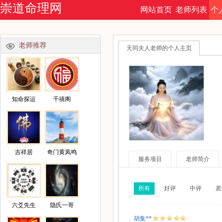
崇道命理网
网站首页
老师列表
个
命理文集
今日运势
老师推荐
天同夫人老师的个人主页
知命探运
千禧阁
吉祥居
奇门黄凤鸣
服务项目
老师简介
所有
好评
中评
差
六爻先生
隐氏一哥
胡集**