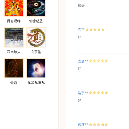
很好
昆仑易峰
仙缘慈恩
玄**
好
武当散人
玄宗堂
固然**
好
金西
九紫九阳九
阴
浩宇**
好
君度**