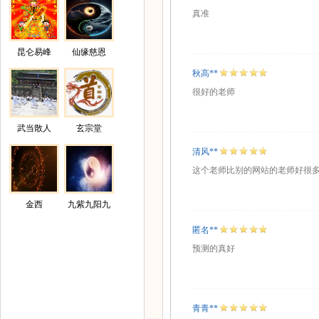
真准
昆仑易峰
仙缘慈恩
秋高**
很好的老师
武当散人
玄宗堂
清风**
这个老师比别的网站的老师好很多
金西
九紫九阳九
阴
匿名**
预测的真好
青青**