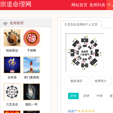
崇道命理网
网站首页
老师列表
个
命理文集
今日运势
老师推荐
六爻先生老师的个人主页
知命探运
千禧阁
吉祥居
奇门黄凤鸣
服务项目
老师简介
所有
好评
中评
差
六爻先生
隐氏一哥
秋高**